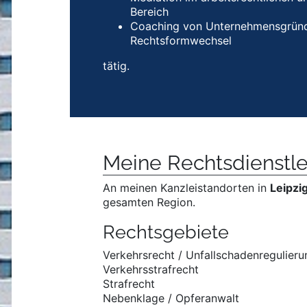
Bereich
Coaching von Unternehmensgründ
Rechtsformwechsel
tätig.
Meine Rechts­dienst­l
An meinen Kanzleistandorten in
Leipzi
gesamten Region.
Rechtsgebiete
Verkehrsrecht / Unfallschadenregulieru
Verkehrsstrafrecht
Strafrecht
Nebenklage / Opferanwalt