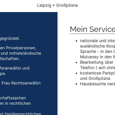
Leipzig • Großpösna
Mein Servic
gegründet.
nationale und int
ausländische Koop
en Privatpersonen,
Sprache - in den 
 und mittelständische
Mulvaney in den W
lschaften.
Bearbeitung über
Telefon ) ach ohn
feranwältin und
kostenlose Parkpl
pe.
und Großpösna
st Frau Rechtsanwältin
Hausbesuche nac
schaftssachen
n in rechtlichen
nd familienrechtlichen