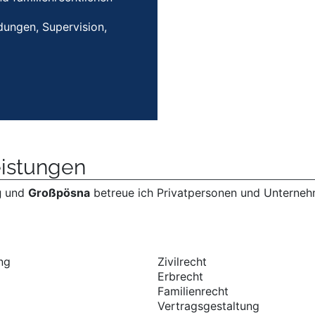
ungen, Supervision,
eistung­en
g
und
Großpösna
betreue ich Privatpersonen und Unterneh
ng
Zivilrecht
Erbrecht
Familienrecht
Vertragsgestaltung