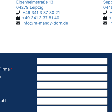
Eigenheimstraße 13
Sepp
04279
Leipzig
044
+49 341 3 37 80 21
+
+49 341 3 37 81 40
+
info@ra-mandy-dorn.de
i
Firma
e
zahl