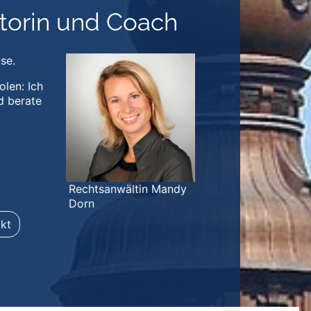
torin und Coach
se.
len: Ich
nd berate
Rechtsanwältin Mandy
Dorn
kt