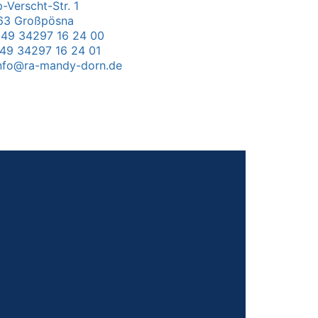
-Verscht-Str. 1
63
Großpösna
49 34297 16 24 00
49 34297 16 24 01
nfo@ra-mandy-dorn.de